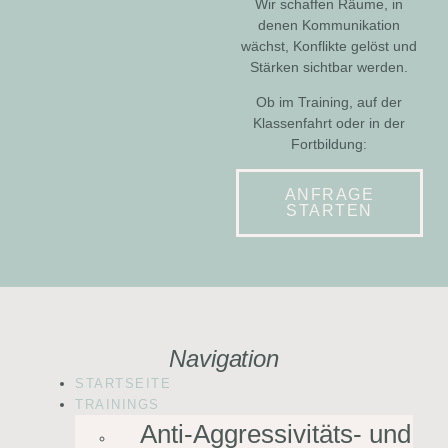
Wir schaffen Räume, in
denen Kommunikation
wächst, Konflikte gelöst und
Stärken sichtbar werden.
Ob im Training, auf der
Klassenfahrt oder in der
Fortbildung:
ANFRAGE
STARTEN
Navigation
STARTSEITE
TRAININGS
Anti-Aggressivitäts- und