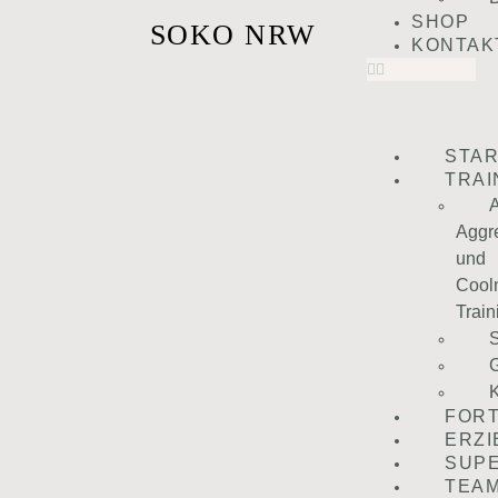
SHOP
SOKO NRW
KONTAK
STAR
TRAI
A
Aggre
und
Cool
Train
G
K
FOR
ERZ
SUPE
TEA